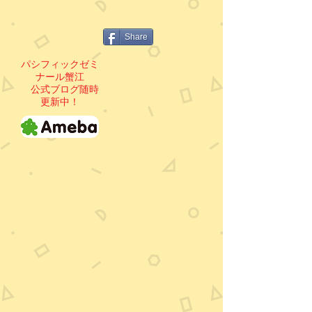
Share
パシフィックゼミ
ナール蟹江
公式ブログ随時
更新中！
私立中学受験部
公立中学部
中
入
学
会
受
基
験
準
と
は
言
「や
え
る
ば、
気」
パ
で
シ
す
フ