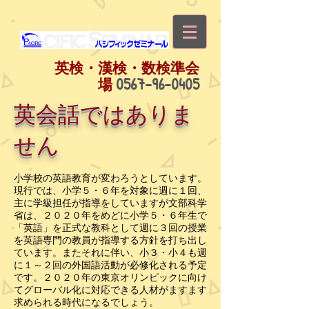
英検・漢検・数検準会
0567-96-0405
場
英会話ではありま
せん
小学校の英語教育が変わろうとしています。
現行では、小学５・６年を対象に週に１回、
主に学級担任が指導をしていますが文部科学
省は、２０２０年をめどに小学５・６年生で
「英語」を正式な教科として週に３回の授業
を英語専門の教員が指導する方針を打ち出し
ています。またそれに伴い、小３・小４も週
に１～２回の外国語活動が必修化される予定
です。２０２０年の東京オリンピックに向け
てグローバル化に対応できる人材がますます
求められる時代になるでしょう。